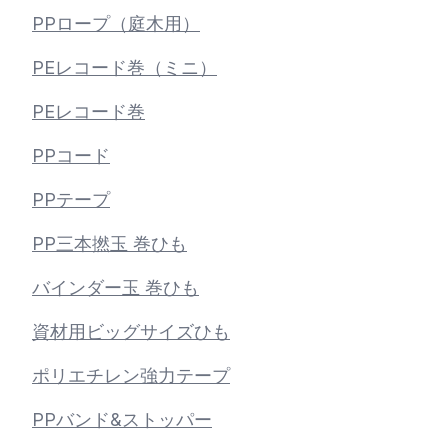
PPロープ（庭木用）
PEレコード巻（ミニ）
PEレコード巻
PPコード
PPテープ
PP三本撚玉 巻ひも
バインダー玉 巻ひも
資材用ビッグサイズひも
ポリエチレン強力テープ
PPバンド&ストッパー