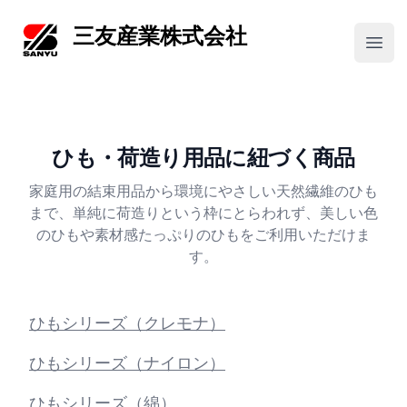
三友産業株式会社
三友産業株式会社
Open
ひも・荷造り用品
に紐づく商品
家庭用の結束用品から環境にやさしい天然繊維のひも
まで、単純に荷造りという枠にとらわれず、美しい色
のひもや素材感たっぷりのひもをご利用いただけま
す。
ひもシリーズ（クレモナ）
ひもシリーズ（ナイロン）
ひもシリーズ（綿）